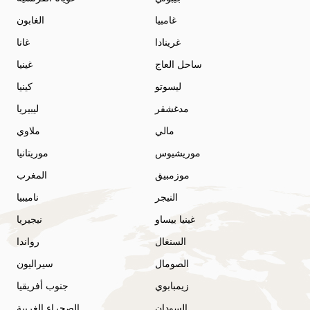
غامبيا
الغابون
غرينادا
غانا
ساحل العاج
غينيا
ليسوتو
كينيا
مدغشقر
ليبيريا
مالي
ملاوي
موريشيوس
موريتانيا
موزمبيق
المغرب
النيجر
ناميبيا
غينيا بيساو
نيجيريا
السنغال
رواندا
الصومال
سيراليون
زيمبابوي
جنوب أفريقيا
السودان
الصحراء الغربية