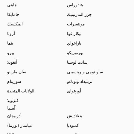
هندوراس
هايتي
جزر المارتينيك
جامايكا
مونتسرات
المكسيك
نيكاراغوا
أروبا
باراغواي
بنما
بورتوريكو
بيرو
سانت لوسيا
أنغويلا
ساو تومي وبرينسيبي
سان مارينو
ترينيداد وتوباغو
سورينام
أورغواي
الولايات المتحدة
فنزويلا
آسيا
بنغلاديش
أذربيجان
كمبوديا
ميانمار (بورما)