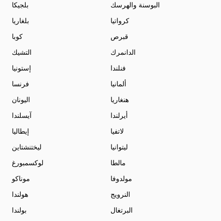
البوسنة والهرسك
بلجيكا
كرواتيا
بلغاريا
قبرص
كوبا
الدانمرك
التشيك
فنلندا
إستونيا
ألمانيا
فرنسا
هنغاريا
اليونان
أيرلندا
آيسلندا
لاتفيا
إيطاليا
ليتوانيا
ليختنشتاين
مالطا
لوكسمبورغ
مولدوفا
موناكو
النرويج
هولندا
البرتغال
بولندا