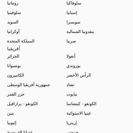
سلوفاكيا
رومانيا
إسبانيا
سلوفينيا
سويسرا
السويد
مقدونيا الشمالية
أوكرانيا
صربيا
المملكة المتحدة
أفريقيا
أنغولا
الجزائر
بوروندي
بوتسوانا
الرأس الأخضر
الكاميرون
تشاد
جمهورية أفريقيا الوسطى
مايوت
جزر القمر
الكونغو - كينشاسا
الكونغو - برازافيل
غينيا الاستوائية
بنين
إريتريا
إثيوبيا
جيبوتي
غويانا الفرنسية