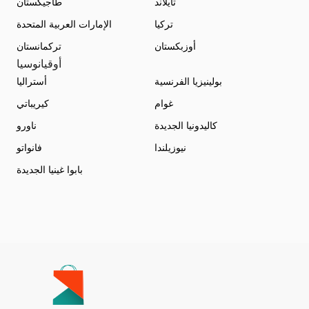
تايلاند
طاجيكستان
تركيا
الإمارات العربية المتحدة
أوزبكستان
تركمانستان
أوقيانوسيا
بولينيزيا الفرنسية
أستراليا
غوام
كيريباتي
كاليدونيا الجديدة
ناورو
نيوزيلندا
فانواتو
بابوا غينيا الجديدة