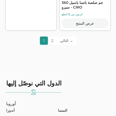
360 جم ​​صلصة بانسا باسيل
سيرو - CIRO
كرتون من 12 قطع
عرض المنتج
التالي →
2
1
الدول التي نوصّل إليها
أوروبا
النمسا
أندورا