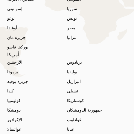
سوريا
إسواتيني
تونس
توغو
مصر
أوغندا
تنزانيا
جزيرة مان
بوركينا فاسو
أمريكا
بربادوس
الأرجنتين
بوليفيا
برمودا
البرازيل
جزيرة بوفيه
تشيلي
كندا
كوستاريكا
كولومبيا
جمهورية الدومينيكان
دومينيكا
غوادلوب
الإكوادور
غيانا
غواتيمالا