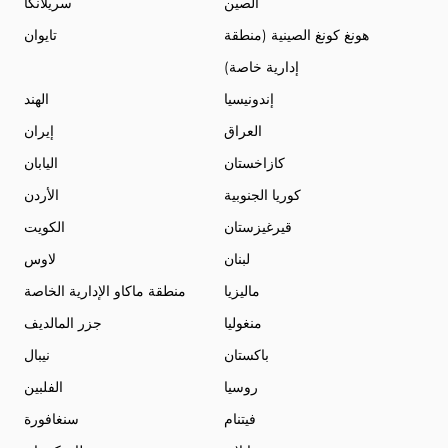
الصين
سريلانكا
هونغ كونغ الصينية (منطقة
تايوان
إدارية خاصة)
إندونيسيا
الهند
العراق
إيران
كازاخستان
اليابان
كوريا الجنوبية
الأردن
قيرغيزستان
الكويت
لبنان
لاوس
ماليزيا
منطقة ماكاو الإدارية الخاصة
منغوليا
جزر المالديف
باكستان
نيبال
روسيا
الفلبين
فيتنام
سنغافورة