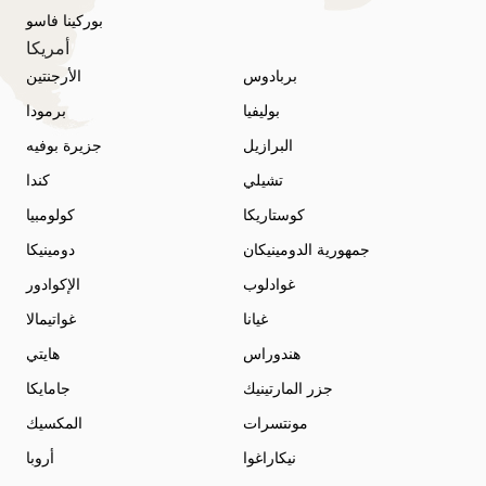
بوركينا فاسو
أمريكا
بربادوس
الأرجنتين
بوليفيا
برمودا
البرازيل
جزيرة بوفيه
تشيلي
كندا
كوستاريكا
كولومبيا
جمهورية الدومينيكان
دومينيكا
غوادلوب
الإكوادور
غيانا
غواتيمالا
هندوراس
هايتي
جزر المارتينيك
جامايكا
مونتسرات
المكسيك
نيكاراغوا
أروبا