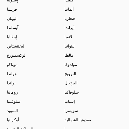
فنلندا
إستونيا
ألمانيا
فرنسا
هنغاريا
اليونان
أيرلندا
آيسلندا
لاتفيا
إيطاليا
ليتوانيا
ليختنشتاين
مالطا
لوكسمبورغ
مولدوفا
موناكو
النرويج
هولندا
البرتغال
بولندا
سلوفاكيا
رومانيا
إسبانيا
سلوفينيا
سويسرا
السويد
مقدونيا الشمالية
أوكرانيا