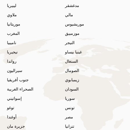
مدغشقر
ليبيريا
مالي
ملاوي
موريشيوس
موريتانيا
موزمبيق
المغرب
النيجر
ناميبيا
غينيا بيساو
نيجيريا
السنغال
رواندا
الصومال
سيراليون
زيمبابوي
جنوب أفريقيا
السودان
الصحراء الغربية
سوريا
إسواتيني
تونس
توغو
مصر
أوغندا
تنزانيا
جزيرة مان