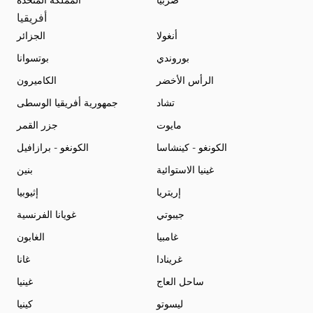
صربيا
المملكة المتحدة
أفريقيا
أنغولا
الجزائر
بوروندي
بوتسوانا
الرأس الأخضر
الكاميرون
تشاد
جمهورية أفريقيا الوسطى
مايوت
جزر القمر
الكونغو - كينشاسا
الكونغو - برازافيل
غينيا الاستوائية
بنين
إريتريا
إثيوبيا
جيبوتي
غويانا الفرنسية
غامبيا
الغابون
غرينادا
غانا
ساحل العاج
غينيا
ليسوتو
كينيا