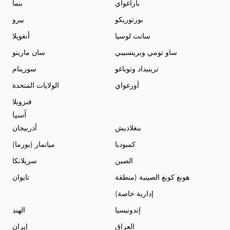
باراغواي
بنما
بورتوريكو
بيرو
سانت لوسيا
أنغويلا
ساو تومي وبرينسيبي
سان مارينو
ترينيداد وتوباغو
سورينام
أورغواي
الولايات المتحدة
فنزويلا
آسيا
بنغلاديش
أذربيجان
كمبوديا
ميانمار (بورما)
الصين
سريلانكا
هونغ كونغ الصينية (منطقة
تايوان
إدارية خاصة)
إندونيسيا
الهند
العراق
إيران