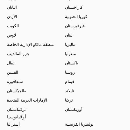
كازاخستان
اليابان
كوريا الجنوبية
الأردن
قيرغيزستان
الكويت
لبنان
لاوس
ماليزيا
منطقة ماكاو الإدارية الخاصة
منغوليا
جزر المالديف
باكستان
نيبال
روسيا
الفلبين
فيتنام
سنغافورة
تايلاند
طاجيكستان
تركيا
الإمارات العربية المتحدة
أوزبكستان
تركمانستان
أوقيانوسيا
بولينيزيا الفرنسية
أستراليا