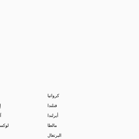
كرواتيا
فنلندا
إ
أيرلندا
آ
مالطا
لوكس
البرتغال