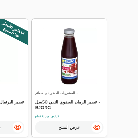
انخفاض الأسعار
هذا الأسبوع
المشروبات العضوية والعصائر ...
عصير الرمان العضوي النقي 50سل -
عصير البرتقال
BJORG
كرتون من 6 قطع
عرض المنتج
ع