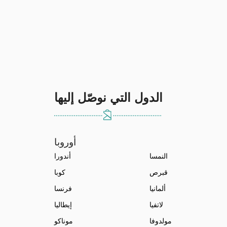
الدول التي نوصّل إليها
أوروبا
النمسا
أندورا
قبرص
كوبا
ألمانيا
فرنسا
لاتفيا
إيطاليا
مولدوفا
موناكو