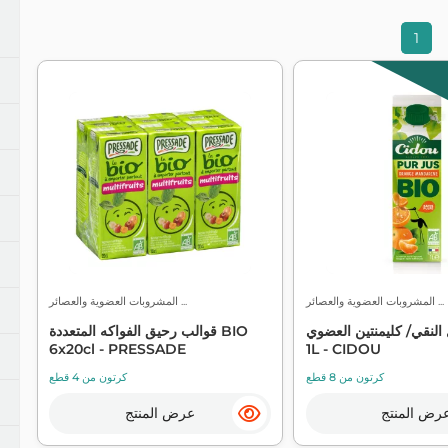
مناديل ومنافض
مقابلة مع دبليو سي
مكافحة ال
1
منظفات الأطباق
منظفات الأرضيات
منظفات فيرف وأثاث
منظفات المطبخ والحمام
منظفات متعددة الأغراض
المشروبات العضوية والعصائر ...
المشروبات العضوية والعصائر ...
 النقي/ كليمنتين العضوي
قوالب رحيق الفواكه المتعددة BIO
6x20cl - PRESSADE
1L - CIDOU
كرتون من 8 قطع
كرتون من 4 قطع
رض المنتج
عرض المنتج