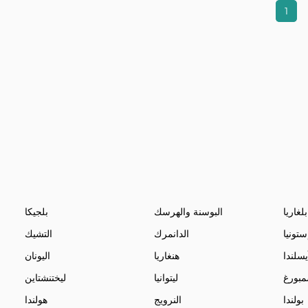
1
بلغاريا
البوسنة والهرسك
بلجيكا
ستونيا
الدانمرك
التشيك
يسلندا
هنغاريا
اليونان
مبورغ
ليتوانيا
ليختنشتاين
بولندا
النرويج
هولندا