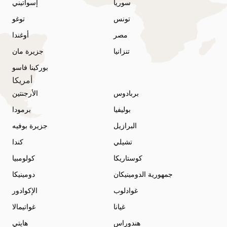
سوريا
إسواتيني
تونس
توغو
مصر
أوغندا
تنزانيا
جزيرة مان
بوركينا فاسو
أمريكا
بربادوس
الأرجنتين
بوليفيا
برمودا
البرازيل
جزيرة بوفيه
تشيلي
كندا
كوستاريكا
كولومبيا
جمهورية الدومينيكان
دومينيكا
غوادلوب
الإكوادور
غيانا
غواتيمالا
هندوراس
هايتي