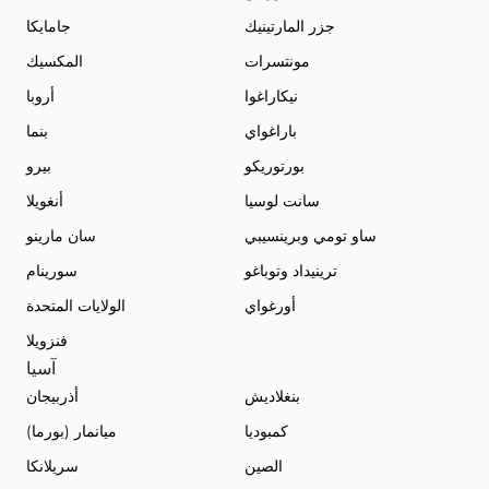
جزر المارتينيك
جامايكا
مونتسرات
المكسيك
نيكاراغوا
أروبا
باراغواي
بنما
بورتوريكو
بيرو
سانت لوسيا
أنغويلا
ساو تومي وبرينسيبي
سان مارينو
ترينيداد وتوباغو
سورينام
أورغواي
الولايات المتحدة
فنزويلا
آسيا
بنغلاديش
أذربيجان
كمبوديا
ميانمار (بورما)
الصين
سريلانكا