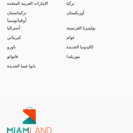
تركيا
الإمارات العربية المتحدة
أوزبكستان
تركمانستان
أوقيانوسيا
بولينيزيا الفرنسية
أستراليا
غوام
كيريباتي
كاليدونيا الجديدة
ناورو
نيوزيلندا
فانواتو
بابوا غينيا الجديدة