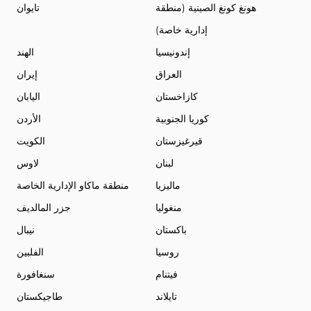
هونغ كونغ الصينية (منطقة
تايوان
إدارية خاصة)
إندونيسيا
الهند
العراق
إيران
كازاخستان
اليابان
كوريا الجنوبية
الأردن
قيرغيزستان
الكويت
لبنان
لاوس
ماليزيا
منطقة ماكاو الإدارية الخاصة
منغوليا
جزر المالديف
باكستان
نيبال
روسيا
الفلبين
فيتنام
سنغافورة
تايلاند
طاجيكستان