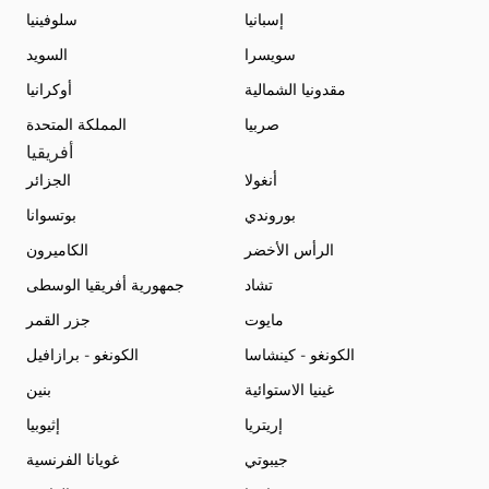
إسبانيا
سلوفينيا
سويسرا
السويد
مقدونيا الشمالية
أوكرانيا
صربيا
المملكة المتحدة
أفريقيا
أنغولا
الجزائر
بوروندي
بوتسوانا
الرأس الأخضر
الكاميرون
تشاد
جمهورية أفريقيا الوسطى
مايوت
جزر القمر
الكونغو - كينشاسا
الكونغو - برازافيل
غينيا الاستوائية
بنين
إريتريا
إثيوبيا
جيبوتي
غويانا الفرنسية