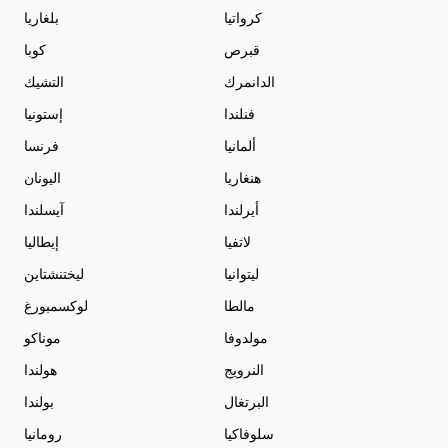
كرواتيا
بلغاريا
قبرص
كوبا
الدانمرك
التشيك
فنلندا
إستونيا
ألمانيا
فرنسا
هنغاريا
اليونان
أيرلندا
آيسلندا
لاتفيا
إيطاليا
ليتوانيا
ليختنشتاين
مالطا
لوكسمبورغ
مولدوفا
موناكو
النرويج
هولندا
البرتغال
بولندا
سلوفاكيا
رومانيا