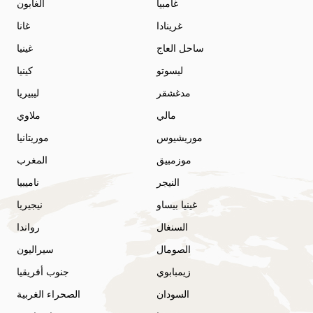
غامبيا
الغابون
غرينادا
غانا
ساحل العاج
غينيا
ليسوتو
كينيا
مدغشقر
ليبيريا
مالي
ملاوي
موريشيوس
موريتانيا
موزمبيق
المغرب
النيجر
ناميبيا
غينيا بيساو
نيجيريا
السنغال
رواندا
الصومال
سيراليون
زيمبابوي
جنوب أفريقيا
السودان
الصحراء الغربية