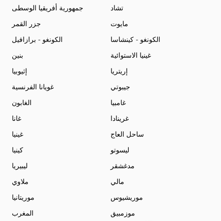
تشاد
جمهورية أفريقيا الوسطى
مايوت
جزر القمر
الكونغو - كينشاسا
الكونغو - برازافيل
غينيا الاستوائية
بنين
إريتريا
إثيوبيا
جيبوتي
غويانا الفرنسية
غامبيا
الغابون
غرينادا
غانا
ساحل العاج
غينيا
ليسوتو
كينيا
مدغشقر
ليبيريا
مالي
ملاوي
موريشيوس
موريتانيا
موزمبيق
المغرب