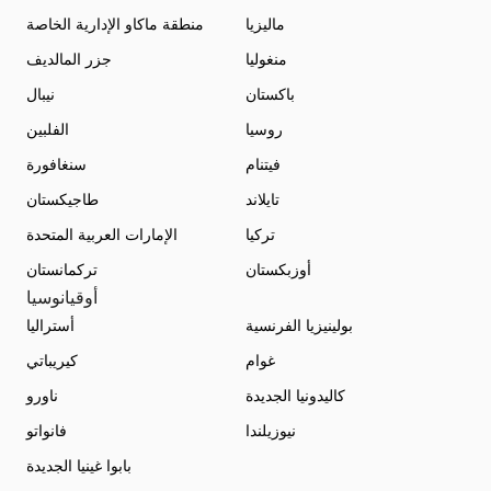
ماليزيا
منطقة ماكاو الإدارية الخاصة
منغوليا
جزر المالديف
باكستان
نيبال
روسيا
الفلبين
فيتنام
سنغافورة
تايلاند
طاجيكستان
تركيا
الإمارات العربية المتحدة
أوزبكستان
تركمانستان
أوقيانوسيا
بولينيزيا الفرنسية
أستراليا
غوام
كيريباتي
كاليدونيا الجديدة
ناورو
نيوزيلندا
فانواتو
بابوا غينيا الجديدة