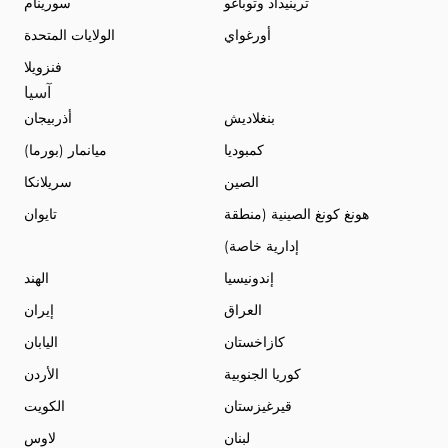
ترينيداد وتوباغو
سورينام
أورغواي
الولايات المتحدة
فنزويلا
آسيا
بنغلاديش
أذربيجان
كمبوديا
ميانمار (بورما)
الصين
سريلانكا
هونغ كونغ الصينية (منطقة
تايوان
إدارية خاصة)
إندونيسيا
الهند
العراق
إيران
كازاخستان
اليابان
كوريا الجنوبية
الأردن
قيرغيزستان
الكويت
لبنان
لاوس