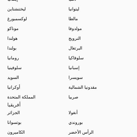
ليتوانيا
ليختنشتاين
مالطا
لوكسمبورغ
مولدوفا
موناكو
النرويج
هولندا
البرتغال
بولندا
سلوفاكيا
رومانيا
إسبانيا
سلوفينيا
سويسرا
السويد
مقدونيا الشمالية
أوكرانيا
صربيا
المملكة المتحدة
أفريقيا
أنغولا
الجزائر
بوروندي
بوتسوانا
الرأس الأخضر
الكاميرون