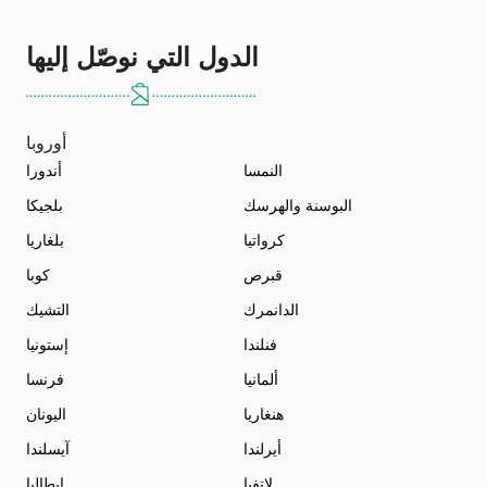
الدول التي نوصّل إليها
أوروبا
النمسا
أندورا
البوسنة والهرسك
بلجيكا
كرواتيا
بلغاريا
قبرص
كوبا
الدانمرك
التشيك
فنلندا
إستونيا
ألمانيا
فرنسا
هنغاريا
اليونان
أيرلندا
آيسلندا
لاتفيا
إيطاليا