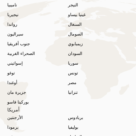
النيجر
ناميبيا
غينيا بيساو
نيجيريا
السنغال
رواندا
الصومال
سيراليون
زيمبابوي
جنوب أفريقيا
السودان
الصحراء الغربية
سوريا
إسواتيني
تونس
توغو
مصر
أوغندا
تنزانيا
جزيرة مان
بوركينا فاسو
أمريكا
بربادوس
الأرجنتين
بوليفيا
برمودا