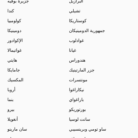
البرازيل
جزيرة بوفيه
تشيلي
كندا
كوستاريكا
كولومبيا
جمهورية الدومينيكان
دومينيكا
غوادلوب
الإكوادور
غيانا
غواتيمالا
هندوراس
هايتي
جزر المارتينيك
جامايكا
مونتسرات
المكسيك
نيكاراغوا
أروبا
باراغواي
بنما
بورتوريكو
بيرو
سانت لوسيا
أنغويلا
ساو تومي وبرينسيبي
سان مارينو