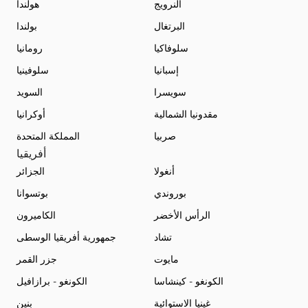
النرويج
هولندا
البرتغال
بولندا
سلوفاكيا
رومانيا
إسبانيا
سلوفينيا
سويسرا
السويد
مقدونيا الشمالية
أوكرانيا
صربيا
المملكة المتحدة
أفريقيا
أنغولا
الجزائر
بوروندي
بوتسوانا
الرأس الأخضر
الكاميرون
تشاد
جمهورية أفريقيا الوسطى
مايوت
جزر القمر
الكونغو - كينشاسا
الكونغو - برازافيل
غينيا الاستوائية
بنين