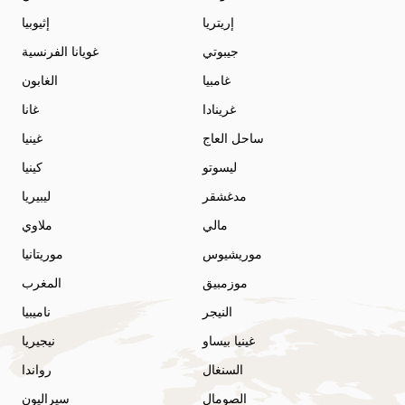
إريتريا
إثيوبيا
جيبوتي
غويانا الفرنسية
غامبيا
الغابون
غرينادا
غانا
ساحل العاج
غينيا
ليسوتو
كينيا
مدغشقر
ليبيريا
مالي
ملاوي
موريشيوس
موريتانيا
موزمبيق
المغرب
النيجر
ناميبيا
غينيا بيساو
نيجيريا
السنغال
رواندا
الصومال
سيراليون