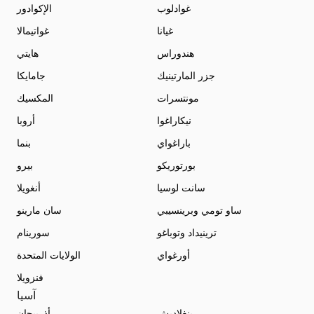
غوادلوب
الإكوادور
غيانا
غواتيمالا
هندوراس
هايتي
جزر المارتينيك
جامايكا
مونتسرات
المكسيك
نيكاراغوا
أروبا
باراغواي
بنما
بورتوريكو
بيرو
سانت لوسيا
أنغويلا
ساو تومي وبرينسيبي
سان مارينو
ترينيداد وتوباغو
سورينام
أورغواي
الولايات المتحدة
فنزويلا
آسيا
بنغلاديش
أذربيجان