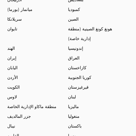
كمبوديا
ميانمار (بورما)
الصين
سريلانكا
هونغ كونغ الصينية (منطقة
تايوان
إدارية خاصة)
إندونيسيا
الهند
العراق
إيران
كازاخستان
اليابان
كوريا الجنوبية
الأردن
قيرغيزستان
الكويت
لبنان
لاوس
ماليزيا
منطقة ماكاو الإدارية الخاصة
منغوليا
جزر المالديف
باكستان
نيبال
روسيا
الفلبين