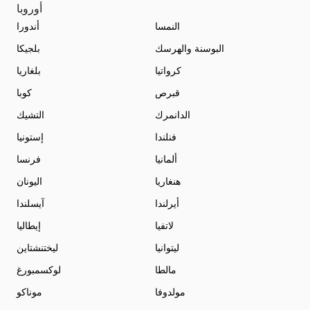
أوروبا
النمسا
أندورا
البوسنة والهرسك
بلجيكا
كرواتيا
بلغاريا
قبرص
كوبا
الدانمرك
التشيك
فنلندا
إستونيا
ألمانيا
فرنسا
هنغاريا
اليونان
أيرلندا
آيسلندا
لاتفيا
إيطاليا
ليتوانيا
ليختنشتاين
مالطا
لوكسمبورغ
مولدوفا
موناكو