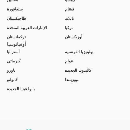
فيتنام
سنغافورة
تايلاند
طاجيكستان
تركيا
الإمارات العربية المتحدة
أوزبكستان
تركمانستان
أوقيانوسيا
بولينيزيا الفرنسية
أستراليا
غوام
كيريباتي
كاليدونيا الجديدة
ناورو
نيوزيلندا
فانواتو
بابوا غينيا الجديدة