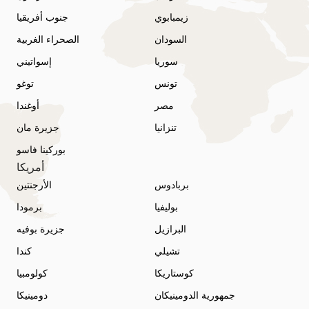
زيمبابوي
جنوب أفريقيا
السودان
الصحراء الغربية
سوريا
إسواتيني
تونس
توغو
مصر
أوغندا
تنزانيا
جزيرة مان
بوركينا فاسو
أمريكا
بربادوس
الأرجنتين
بوليفيا
برمودا
البرازيل
جزيرة بوفيه
تشيلي
كندا
كوستاريكا
كولومبيا
جمهورية الدومينيكان
دومينيكا