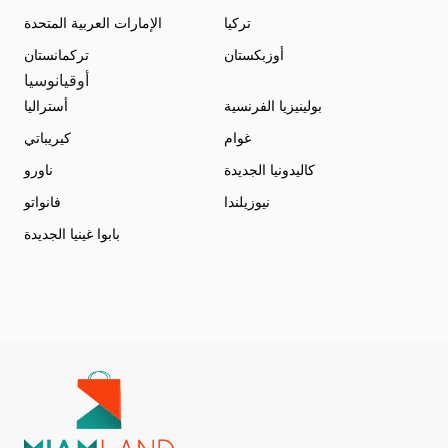
تركيا
الإمارات العربية المتحدة
أوزبكستان
تركمانستان
أوقيانوسيا
بولينيزيا الفرنسية
أستراليا
غوام
كيريباتي
كاليدونيا الجديدة
ناورو
نيوزيلندا
فانواتو
بابوا غينيا الجديدة