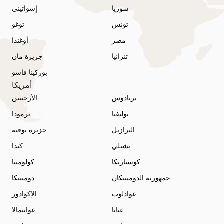
سوريا
إسواتيني
تونس
توغو
مصر
أوغندا
تنزانيا
جزيرة مان
بوركينا فاسو
أمريكا
بربادوس
الأرجنتين
بوليفيا
برمودا
البرازيل
جزيرة بوفيه
تشيلي
كندا
كوستاريكا
كولومبيا
جمهورية الدومينيكان
دومينيكا
غوادلوب
الإكوادور
غيانا
غواتيمالا