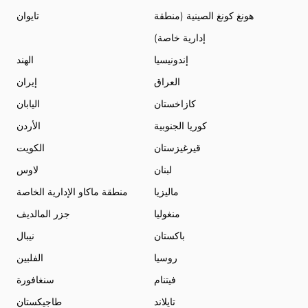
هونغ كونغ الصينية (منطقة
تايوان
إدارية خاصة)
إندونيسيا
الهند
العراق
إيران
كازاخستان
اليابان
كوريا الجنوبية
الأردن
قيرغيزستان
الكويت
لبنان
لاوس
ماليزيا
منطقة ماكاو الإدارية الخاصة
منغوليا
جزر المالديف
باكستان
نيبال
روسيا
الفلبين
فيتنام
سنغافورة
تايلاند
طاجيكستان