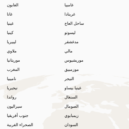
غامبيا
الغابون
غرينادا
غانا
ساحل العاج
غينيا
ليسوتو
كينيا
مدغشقر
ليبيريا
مالي
ملاوي
موريشيوس
موريتانيا
موزمبيق
المغرب
النيجر
ناميبيا
غينيا بيساو
نيجيريا
السنغال
رواندا
الصومال
سيراليون
زيمبابوي
جنوب أفريقيا
السودان
الصحراء الغربية