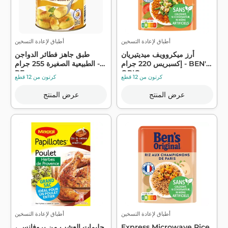
أطباق لإعادة التسخين
أطباق لإعادة التسخين
أرز ميكروويف ميديتيريان
طبق جاهز فطائر الدواجن
إكسبريس 220 جرام - BEN'S
الطبيعية الصغيرة 255 جرام -
PE...
ORIG...
كرتون من 12 قطع
كرتون من 12 قطع
عرض المنتج
عرض المنتج
أطباق لإعادة التسخين
أطباق لإعادة التسخين
Express Microwave Rice
حليمات العشب من بروفانس ،