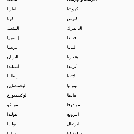
كرواتيا
بلغاريا
قبرص
كوبا
الدانمرك
التشيك
فنلندا
إستونيا
ألمانيا
فرنسا
هنغاريا
اليونان
أيرلندا
آيسلندا
لاتفيا
إيطاليا
ليتوانيا
ليختنشتاين
مالطا
لوكسمبورغ
مولدوفا
موناكو
النرويج
هولندا
البرتغال
بولندا
سلوفاكيا
رومانيا