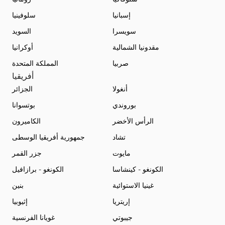
إسبانيا
سلوفينيا
سويسرا
السويد
مقدونيا الشمالية
أوكرانيا
صربيا
المملكة المتحدة
أفريقيا
أنغولا
الجزائر
بوروندي
بوتسوانا
الرأس الأخضر
الكاميرون
تشاد
جمهورية أفريقيا الوسطى
مايوت
جزر القمر
الكونغو - كينشاسا
الكونغو - برازافيل
غينيا الاستوائية
بنين
إريتريا
إثيوبيا
جيبوتي
غويانا الفرنسية