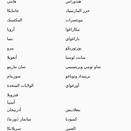
هندوراس
هايتي
جزر المارتينيك
جامايكا
مونتسرات
المكسيك
نيكاراغوا
أروبا
باراغواي
بنما
بورتوريكو
بيرو
سانت لوسيا
أنغويلا
ساو تومي وبرينسيبي
سان مارينو
ترينيداد وتوباغو
سورينام
أورغواي
الولايات المتحدة
فنزويلا
آسيا
بنغلاديش
أذربيجان
كمبوديا
ميانمار (بورما)
الصين
سريلانكا