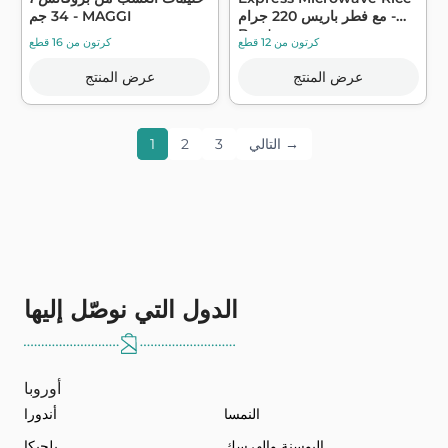
مع فطر باريس 220 جرام -
34 جم - MAGGI
Ben's ...
كرتون من 12 قطع
كرتون من 16 قطع
عرض المنتج
عرض المنتج
التالي →
3
2
1
الدول التي نوصّل إليها
أوروبا
النمسا
أندورا
البوسنة والهرسك
بلجيكا