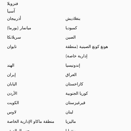
فنزويلا
آسيا
بنغلاديش
أذربيجان
كمبوديا
ميانمار (بورما)
الصين
سريلانكا
هونغ كونغ الصينية (منطقة
تايوان
إدارية خاصة)
إندونيسيا
الهند
العراق
إيران
كازاخستان
اليابان
كوريا الجنوبية
الأردن
قيرغيزستان
الكويت
لبنان
لاوس
ماليزيا
منطقة ماكاو الإدارية الخاصة
منغوليا
جزر المالديف