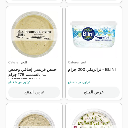
Caterer البحر
Caterer البحر
تزاتزيكي 200 جرام - BLINI
حمص فرنسي إضافي وحمص
بالسمسم 175 جرام -
L'ATELIER BLINI
كرتون من 6 قطع
كرتون من 6 قطع
عرض المنتج
عرض المنتج