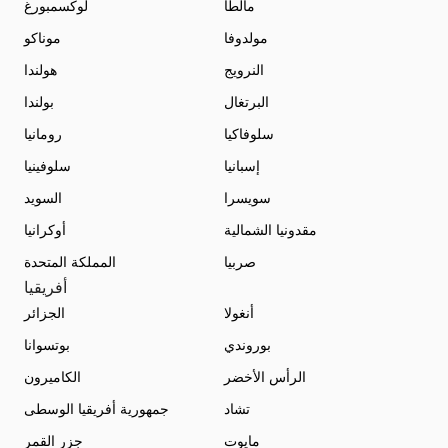
مالطا
لوكسمبورغ
مولدوفا
موناكو
النرويج
هولندا
البرتغال
بولندا
سلوفاكيا
رومانيا
إسبانيا
سلوفينيا
سويسرا
السويد
مقدونيا الشمالية
أوكرانيا
صربيا
المملكة المتحدة
أفريقيا
أنغولا
الجزائر
بوروندي
بوتسوانا
الرأس الأخضر
الكاميرون
تشاد
جمهورية أفريقيا الوسطى
مايوت
جزر القمر