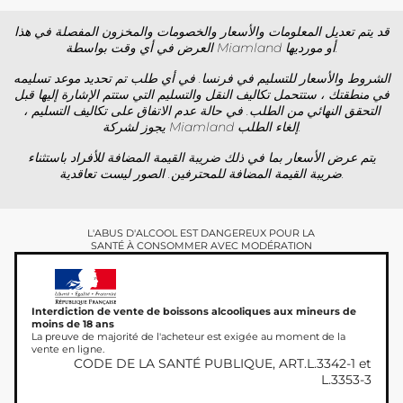
قد يتم تعديل المعلومات والأسعار والخصومات والمخزون المفصلة في هذا
العرض في أي وقت بواسطة Miamland أو مورديها.
الشروط والأسعار للتسليم في فرنسا. في أي طلب تم تحديد موعد تسليمه
في منطقتك ، ستتحمل تكاليف النقل والتسليم التي ستتم الإشارة إليها قبل
التحقق النهائي من الطلب. في حالة عدم الاتفاق على تكاليف التسليم ،
يجوز لشركة Miamland إلغاء الطلب.
يتم عرض الأسعار بما في ذلك ضريبة القيمة المضافة للأفراد باستثناء
ضريبة القيمة المضافة للمحترفين. الصور ليست تعاقدية.
L'ABUS D'ALCOOL EST DANGEREUX POUR LA
SANTÉ À CONSOMMER AVEC MODÉRATION
Interdiction de vente de boissons alcooliques aux mineurs de
moins de 18 ans
La preuve de majorité de l'acheteur est exigée au moment de la
vente en ligne.
CODE DE LA SANTÉ PUBLIQUE, ART.L.3342-1 et
L.3353-3