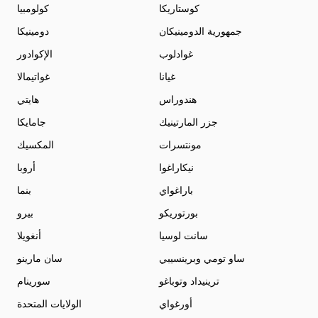
كوستاريكا
كولومبيا
جمهورية الدومينيكان
دومينيكا
غوادلوب
الإكوادور
غيانا
غواتيمالا
هندوراس
هايتي
جزر المارتينيك
جامايكا
مونتسرات
المكسيك
نيكاراغوا
أروبا
باراغواي
بنما
بورتوريكو
بيرو
سانت لوسيا
أنغويلا
ساو تومي وبرينسيبي
سان مارينو
ترينيداد وتوباغو
سورينام
أورغواي
الولايات المتحدة