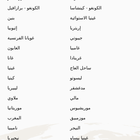
الكونغو - كينشاسا
الكونغو - برازافيل
غينيا الاستوائية
بنين
إريتريا
إثيوبيا
جيبوتي
غويانا الفرنسية
غامبيا
الغابون
غرينادا
غانا
ساحل العاج
غينيا
ليسوتو
كينيا
مدغشقر
ليبيريا
مالي
ملاوي
موريشيوس
موريتانيا
موزمبيق
المغرب
النيجر
ناميبيا
غينيا بيساو
نيجيريا