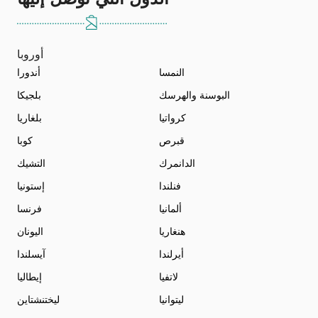
أوروبا
النمسا
أندورا
البوسنة والهرسك
بلجيكا
كرواتيا
بلغاريا
قبرص
كوبا
الدانمرك
التشيك
فنلندا
إستونيا
ألمانيا
فرنسا
هنغاريا
اليونان
أيرلندا
آيسلندا
لاتفيا
إيطاليا
ليتوانيا
ليختنشتاين