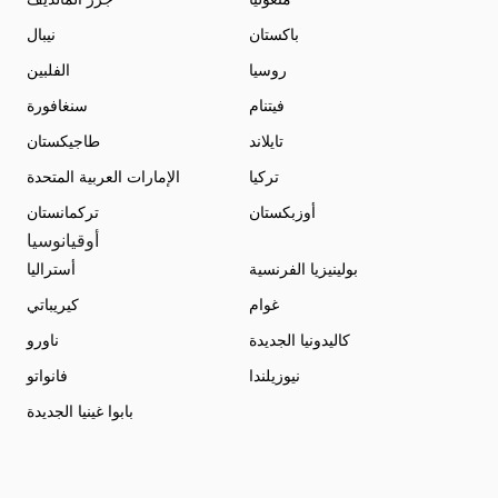
باكستان
نيبال
روسيا
الفلبين
فيتنام
سنغافورة
تايلاند
طاجيكستان
تركيا
الإمارات العربية المتحدة
أوزبكستان
تركمانستان
أوقيانوسيا
بولينيزيا الفرنسية
أستراليا
غوام
كيريباتي
كاليدونيا الجديدة
ناورو
نيوزيلندا
فانواتو
بابوا غينيا الجديدة