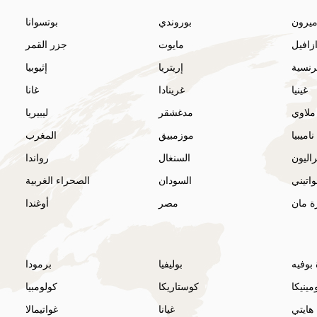
ميرون
بوروندي
بوتسوانا
ازافيل
مايوت
جزر القمر
فرنسية
إريتريا
إثيوبيا
غينيا
غرينادا
غانا
ملاوي
مدغشقر
ليبيريا
ناميبيا
موزمبيق
المغرب
اليون
السنغال
رواندا
اتيني
السودان
الصحراء الغربية
ة مان
مصر
أوغندا
بوفيه
بوليفيا
برمودا
مينيكا
كوستاريكا
كولومبيا
هايتي
غيانا
غواتيمالا