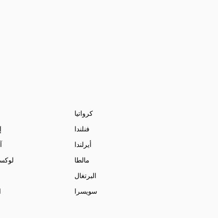
كرواتيا
فنلندا
إ
أيرلندا
آ
مالطا
لوكس
البرتغال
سويسرا
ا