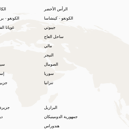
الرأس الأخضر
الكا
الكونغو - كينشاسا
الكونغو - بر
جيبوتي
غويانا ال
ساحل العاج
مالي
النيجر
الصومال
سير
سوريا
إسو
تنزانيا
جزير
البرازيل
جزيرة 
جمهورية الدومينيكان
دو
هندوراس