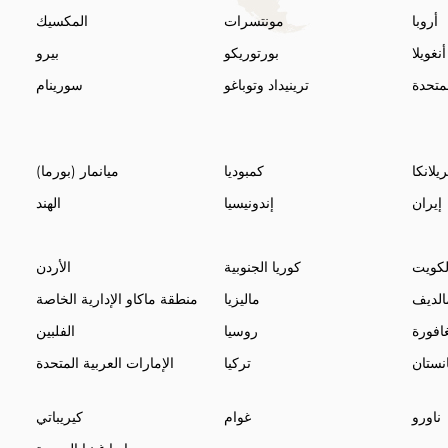
أروبا
مونتسرات
المكسيك
أنغويلا
بورتوريكو
بيرو
لمتحدة
ترينيداد وتوباغو
سورينام
لانكا
كمبوديا
ميانمار (بورما)
إيران
إندونيسيا
الهند
لكويت
كوريا الجنوبية
الأردن
الديف
ماليزيا
منطقة ماكاو الإدارية الخاصة
افورة
روسيا
الفلبين
نستان
تركيا
الإمارات العربية المتحدة
ناورو
غوام
كيريباتي