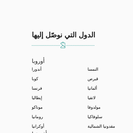
الدول التي نوصّل إليها
أوروبا
النمسا
أندورا
قبرص
كوبا
ألمانيا
فرنسا
لاتفيا
إيطاليا
مولدوفا
موناكو
سلوفاكيا
رومانيا
مقدونيا الشمالية
أوكرانيا