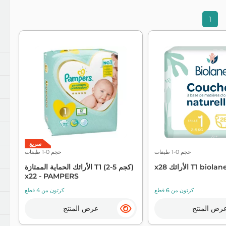
مناديل ومنافض
مقابلة مع دبليو سي
مكافحة ال
1
منظفات الأطباق
منظفات الأرضيات
منظفات فيرف وأثاث
منظفات المطبخ والحمام
منظفات متعددة الأغراض
سريع
حجم 0-1 طبقات
حجم 0-1 طبقات
T1 biolane single
الأرائك الحماية الممتازة T1 (2-5 كجم)
x22 - PAMPERS
كرتون من 6 قطع
كرتون من 4 قطع
رض المنتج
عرض المنتج