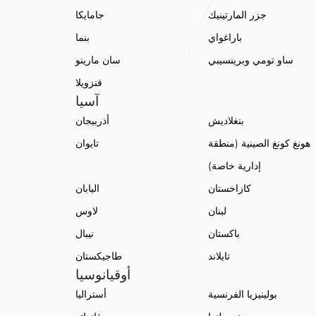
جزر المارتينيك
جامايكا
باراغواي
بنما
ساو تومي وبرينسيبي
سان مارينو
فنزويلا
آسيا
بنغلاديش
أذربيجان
هونغ كونغ الصينية (منطقة
تايوان
إدارية خاصة)
كازاخستان
اليابان
لبنان
لاوس
باكستان
نيبال
تايلاند
طاجيكستان
أوقيانوسيا
بولينيزيا الفرنسية
أستراليا