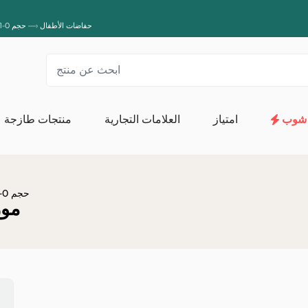
Grossiste حفاضات الأطفال
—›
حجم 0-1 طبقات
شوب
امتياز
العلامات التجارية
منتجات طازجة
المناشف الورقية والمناديل وورق التواليت
ال
الإسفنج والقفازا
حجم 0-1 طبقات
مورد ف
غسل وصيانة الكتان
المنتجات
المنظفات المتخصصة
المنظفات العامة
منتج عضوي لغسل ا
مزيل البقع
صيانة الآلة
منظفات منزلية
العناية بالأحذية
أدوات فك الحظر
معطرات الجو
المبيدات 