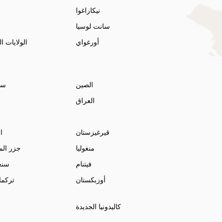
نيكاراغوا
سانت لوسيا
أورغواي
الولايات ا
الصين
سري
العراق
قيرغيزستان
ا
منغوليا
جزر الم
فيتنام
سنغ
أوزبكستان
تركما
كاليدونيا الجديدة