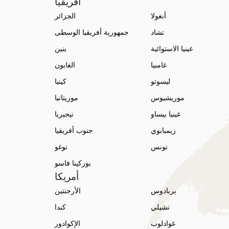
أفريقيا
أنغولا
الجزائر
تشاد
جمهورية أفريقيا الوسطى
غينيا الاستوائية
بنين
غامبيا
الغابون
ليسوتو
كينيا
موريشيوس
موريتانيا
غينيا بيساو
نيجيريا
زيمبابوي
جنوب أفريقيا
تونس
توغو
بوركينا فاسو
أمريكا
بربادوس
الأرجنتين
تشيلي
كندا
غوادلوب
الإكوادور