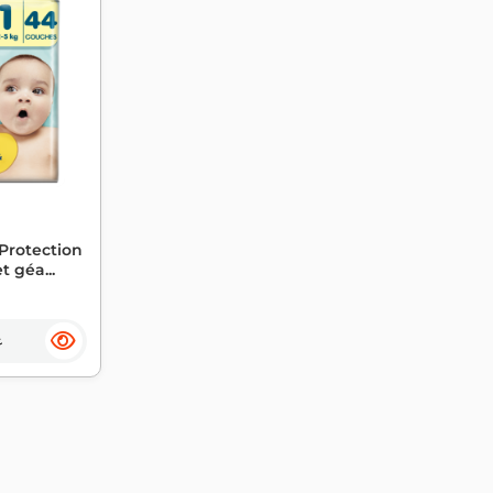
rotection
t géa...
ع