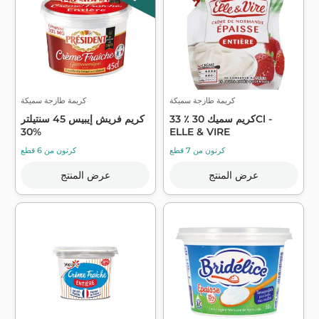
كريمة طازجة سميكة
كريمة طازجة سميكة
كريم سميك 30 ٪ 33Cl -
كريم فريش إيبيس 45 سنتيلتر
30%
ELLE & VIRE
كرتون من 7 قطع
كرتون من 6 قطع
عرض المنتج
عرض المنتج