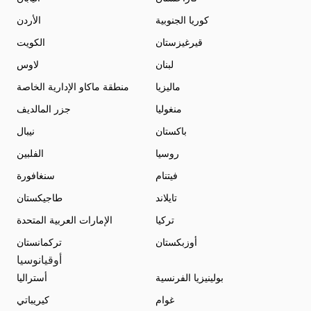
كوريا الجنوبية
الأردن
قيرغيزستان
الكويت
لبنان
لاوس
ماليزيا
منطقة ماكاو الإدارية الخاصة
منغوليا
جزر المالديف
باكستان
نيبال
روسيا
الفلبين
فيتنام
سنغافورة
تايلاند
طاجيكستان
تركيا
الإمارات العربية المتحدة
أوزبكستان
تركمانستان
أوقيانوسيا
بولينيزيا الفرنسية
أستراليا
غوام
كيريباتي