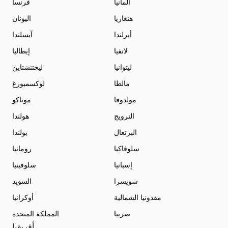
ألمانيا
فرنسا
هنغاريا
اليونان
أيرلندا
آيسلندا
لاتفيا
إيطاليا
ليتوانيا
ليختنشتاين
مالطا
لوكسمبورغ
مولدوفا
موناكو
النرويج
هولندا
البرتغال
بولندا
سلوفاكيا
رومانيا
إسبانيا
سلوفينيا
سويسرا
السويد
مقدونيا الشمالية
أوكرانيا
صربيا
المملكة المتحدة
أفريقيا