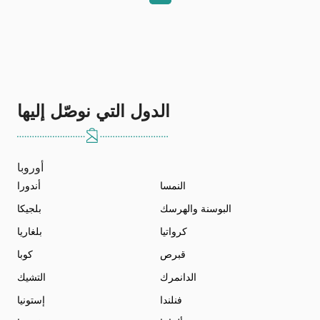
الدول التي نوصّل إليها
أوروبا
النمسا
أندورا
البوسنة والهرسك
بلجيكا
كرواتيا
بلغاريا
قبرص
كوبا
الدانمرك
التشيك
فنلندا
إستونيا