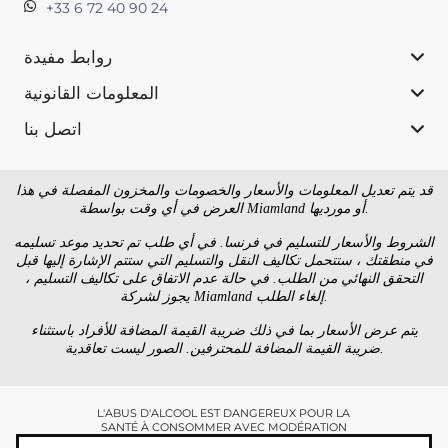
+33 6 72 40 90 24
روابط مفيدة
المعلومات القانونية
اتصل بنا
قد يتم تعديل المعلومات والأسعار والخصومات والمخزون المفصلة في هذا
العرض في أي وقت بواسطة Miamland أو مورديها.
الشروط والأسعار للتسليم في فرنسا. في أي طلب تم تحديد موعد تسليمه
في منطقتك ، ستتحمل تكاليف النقل والتسليم التي ستتم الإشارة إليها قبل
التحقق النهائي من الطلب. في حالة عدم الاتفاق على تكاليف التسليم ،
يجوز لشركة Miamland إلغاء الطلب.
يتم عرض الأسعار بما في ذلك ضريبة القيمة المضافة للأفراد باستثناء
ضريبة القيمة المضافة للمحترفين. الصور ليست تعاقدية.
L'ABUS D'ALCOOL EST DANGEREUX POUR LA
SANTÉ À CONSOMMER AVEC MODÉRATION