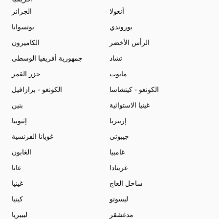
أنغولا
الجزائر
بوروندي
بوتسوانا
الرأس الأخضر
الكاميرون
تشاد
جمهورية أفريقيا الوسطى
مايوت
جزر القمر
الكونغو - كينشاسا
الكونغو - برازافيل
غينيا الاستوائية
بنين
إريتريا
إثيوبيا
جيبوتي
غويانا الفرنسية
غامبيا
الغابون
غرينادا
غانا
ساحل العاج
غينيا
ليسوتو
كينيا
مدغشقر
ليبيريا