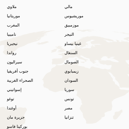
مالي
ملاوي
موريشيوس
موريتانيا
موزمبيق
المغرب
النيجر
ناميبيا
غينيا بيساو
نيجيريا
السنغال
رواندا
الصومال
سيراليون
زيمبابوي
جنوب أفريقيا
السودان
الصحراء الغربية
سوريا
إسواتيني
تونس
توغو
مصر
أوغندا
تنزانيا
جزيرة مان
بوركينا فاسو