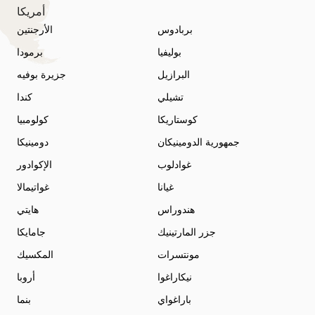
أمريكا
بربادوس
الأرجنتين
بوليفيا
برمودا
البرازيل
جزيرة بوفيه
تشيلي
كندا
كوستاريكا
كولومبيا
جمهورية الدومينيكان
دومينيكا
غوادلوب
الإكوادور
غيانا
غواتيمالا
هندوراس
هايتي
جزر المارتينيك
جامايكا
مونتسرات
المكسيك
نيكاراغوا
أروبا
باراغواي
بنما