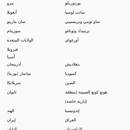
بورتوريكو
بيرو
سانت لوسيا
أنغويلا
ساو تومي وبرينسيبي
سان مارينو
ترينيداد وتوباغو
سورينام
أورغواي
الولايات المتحدة
فنزويلا
آسيا
بنغلاديش
أذربيجان
كمبوديا
ميانمار (بورما)
الصين
سريلانكا
هونغ كونغ الصينية (منطقة
تايوان
إدارية خاصة)
إندونيسيا
الهند
العراق
إيران
كازاخستان
اليابان