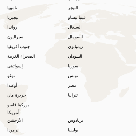
النيجر
ناميبيا
غينيا بيساو
نيجيريا
السنغال
رواندا
الصومال
سيراليون
زيمبابوي
جنوب أفريقيا
السودان
الصحراء الغربية
سوريا
إسواتيني
تونس
توغو
مصر
أوغندا
تنزانيا
جزيرة مان
بوركينا فاسو
أمريكا
بربادوس
الأرجنتين
بوليفيا
برمودا