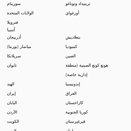
ترينيداد وتوباغو
سورينام
أورغواي
الولايات المتحدة
فنزويلا
آسيا
بنغلاديش
أذربيجان
كمبوديا
ميانمار (بورما)
الصين
سريلانكا
هونغ كونغ الصينية (منطقة
تايوان
إدارية خاصة)
إندونيسيا
الهند
العراق
إيران
كازاخستان
اليابان
كوريا الجنوبية
الأردن
قيرغيزستان
الكويت
لبنان
لاوس