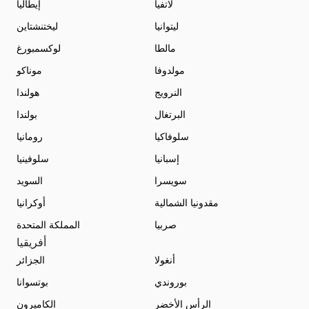
لاتفيا
إيطاليا
ليتوانيا
ليختنشتاين
مالطا
لوكسمبورغ
مولدوفا
موناكو
النرويج
هولندا
البرتغال
بولندا
سلوفاكيا
رومانيا
إسبانيا
سلوفينيا
سويسرا
السويد
مقدونيا الشمالية
أوكرانيا
صربيا
المملكة المتحدة
أفريقيا
أنغولا
الجزائر
بوروندي
بوتسوانا
الرأس الأخضر
الكاميرون