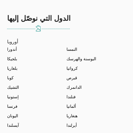
الدول التي نوصّل إليها
أوروبا
النمسا
أندورا
البوسنة والهرسك
بلجيكا
كرواتيا
بلغاريا
قبرص
كوبا
الدانمرك
التشيك
فنلندا
إستونيا
ألمانيا
فرنسا
هنغاريا
اليونان
أيرلندا
آيسلندا