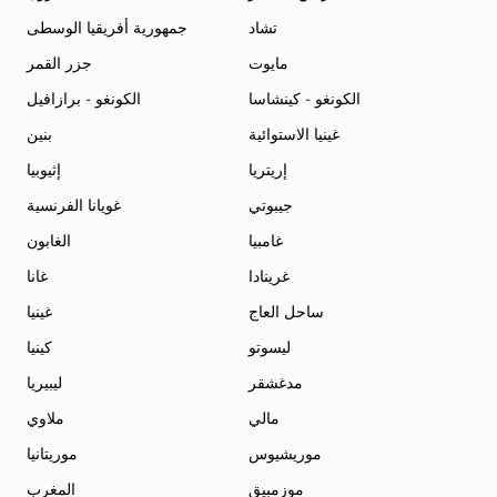
تشاد
جمهورية أفريقيا الوسطى
مايوت
جزر القمر
الكونغو - كينشاسا
الكونغو - برازافيل
غينيا الاستوائية
بنين
إريتريا
إثيوبيا
جيبوتي
غويانا الفرنسية
غامبيا
الغابون
غرينادا
غانا
ساحل العاج
غينيا
ليسوتو
كينيا
مدغشقر
ليبيريا
مالي
ملاوي
موريشيوس
موريتانيا
موزمبيق
المغرب