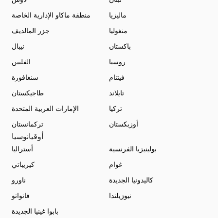
ماليزيا
منطقة ماكاو الإدارية الخاصة
منغوليا
جزر المالديف
باكستان
نيبال
روسيا
الفلبين
فيتنام
سنغافورة
تايلاند
طاجيكستان
تركيا
الإمارات العربية المتحدة
أوزبكستان
تركمانستان
أوقيانوسيا
بولينيزيا الفرنسية
أستراليا
غوام
كيريباتي
كاليدونيا الجديدة
ناورو
نيوزيلندا
فانواتو
بابوا غينيا الجديدة