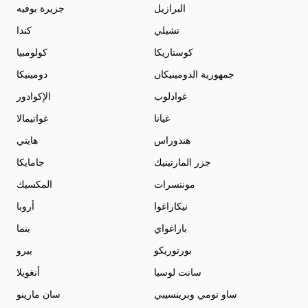
البرازيل
جزيرة بوفيه
تشيلي
كندا
كوستاريكا
كولومبيا
جمهورية الدومينيكان
دومينيكا
غوادلوب
الإكوادور
غيانا
غواتيمالا
هندوراس
هايتي
جزر المارتينيك
جامايكا
مونتسرات
المكسيك
نيكاراغوا
أروبا
باراغواي
بنما
بورتوريكو
بيرو
سانت لوسيا
أنغويلا
ساو تومي وبرينسيبي
سان مارينو