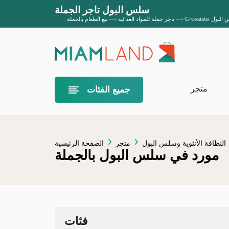
سلس البول تاجر الجملة
البول
—›
تاجر جملة للمواد الغذائية
—›
بيع الطعام بالجملة
متجر
جميع الفئات
ملحقات المنزلية
ت
أكياس القمامة
النظافة الأنثوية وسلس البول
متجر
الصفحة الرئيسية
مورد في سلس البول بالجملة
التغليف المنزلي
 المنزلية البيئية
لأطباق والصيانة
منتجات الصيانة
فئات
الحشرية
الشموع