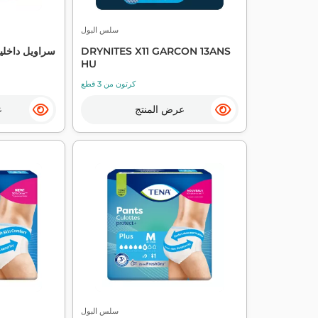
سلس البول
DRYNITES X11 GARCON 13ANS
سراويل داخلي
HU
كرتون من 3 قطع
عرض المنتج
ع
سلس البول