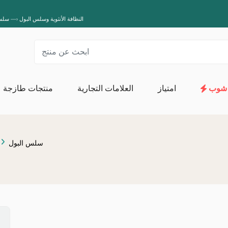
Grossiste النظافة الأنثوية وسلس البول
—›
سلس 
شوب
امتياز
العلامات التجارية
منتجات طازجة
المناشف الورقية والمناديل وورق التواليت
ال
الإسفنج والقفازا
سلس البول
غسل وصيانة الكتان
المنتجات
المنظفات المتخصصة
المنظفات العامة
منتج عضوي لغسل ا
مزيل البقع
صيانة الآلة
منظفات منزلية
العناية بالأحذية
أدوات فك الحظر
معطرات الجو
المبيدات 