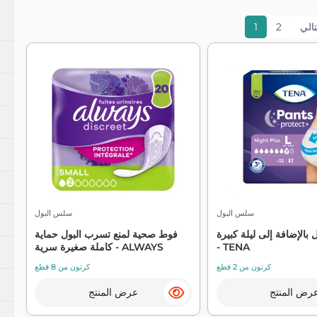
مناديل ومنافض
مقابلة مع دبليو سي
مكافحة ال
1
2
منظفات الأطباق
منظفات الأرضيات
منظفات فيرف وأثاث
منظفات المطبخ والحمام
منظفات متعددة الأغراض
سلس البول
سلس البول
بالإضافة إلى ليلة كبيرة x12
فوط صحية لمنع تسرب البول حماية
- TENA
كاملة صغيرة سرية - ALWAYS
كرتون من 2 قطع
كرتون من 8 قطع
رض المنتج
عرض المنتج