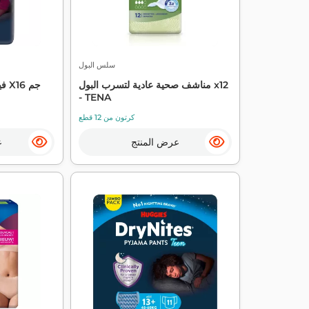
سلس البول
مناشف صحية عادية لتسرب البول x12
Drynites 8-15ans فيلي X16 جم
- TENA
كرتون من 12 قطع
عرض المنتج
ع