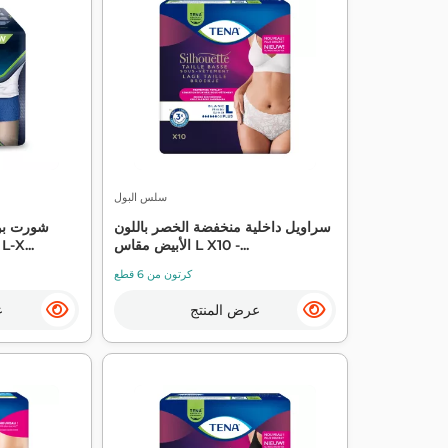
سلس البول
سراويل داخلية منخفضة الخصر باللون
شورت بو
الأبيض مقاس L X10 -...
البول للرجال مقاس كبير L-X..
كرتون من 6 قطع
عرض المنتج
ع