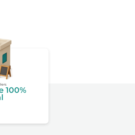
liers
te 100%
l