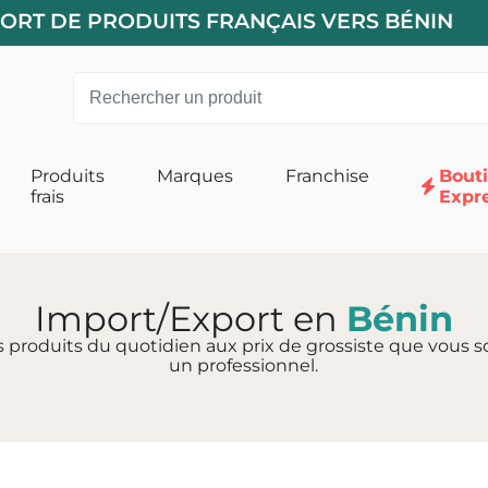
PORT DE PRODUITS FRANÇAIS VERS BÉNIN
Produits
Marques
Franchise
Bout
frais
Expr
 pour Chats
Alimentation pour Chiens
 Chat
Accessoires
Import/Export en
Bénin
s produits du quotidien aux prix de grossiste que vous so
un professionnel.