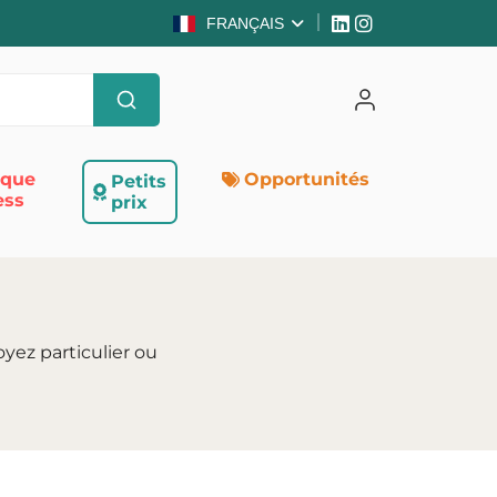
FRANÇAIS
ique
Opportunités
Petits
ess
prix
yez particulier ou