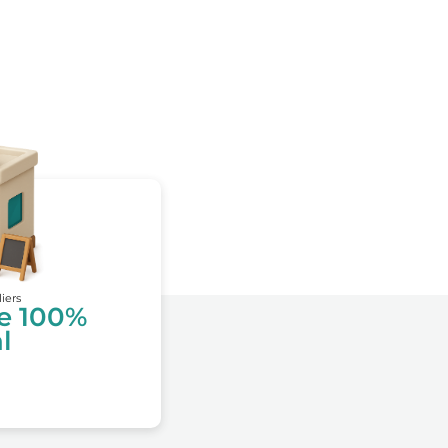
liers
te 100%
l