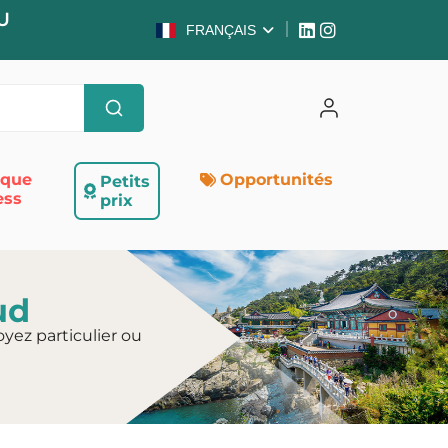
U
FRANÇAIS
ique
Opportunités
Petits
ess
prix
ud
yez particulier ou