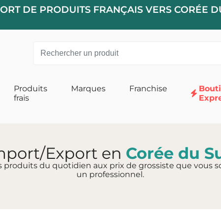
PORT DE PRODUITS FRANÇAIS VERS CORÉE D
Produits
Marques
Franchise
Bout
frais
Expr
 pour Chats
Alimentation pour Chiens
 Chat
Accessoires
mport/Export en
Corée du S
s produits du quotidien aux prix de grossiste que vous so
un professionnel.