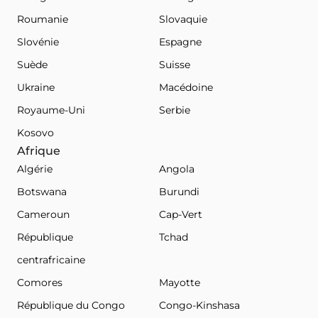
Roumanie
Slovaquie
Slovénie
Espagne
Suède
Suisse
Ukraine
Macédoine
Royaume-Uni
Serbie
Kosovo
Afrique
Algérie
Angola
Botswana
Burundi
Cameroun
Cap-Vert
République
Tchad
centrafricaine
Comores
Mayotte
République du Congo
Congo-Kinshasa