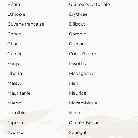
Bénin
Guinée équatoriale
Éthiopie
Érythrée
Guyane française
Djibouti
Gabon
Gambie
Ghana
Grenade
Guinée
Côte d’Ivoire
Kenya
Lesotho
Liberia
Madagascar
Malawi
Mali
Mauritanie
Maurice
Maroc
Mozambique
Namibie
Niger
Nigeria
Guinée-Bissau
Rwanda
Sénégal