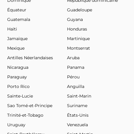
Dominique
République dominicaine
Équateur
Guadeloupe
Guatemala
Guyana
Haïti
Honduras
Jamaïque
Martinique
Mexique
Montserrat
Antilles Néerlandaises
Aruba
Nicaragua
Panama
Paraguay
Pérou
Porto Rico
Anguilla
Sainte-Lucie
Saint-Marin
Sao Tomé-et-Principe
Suriname
Trinité-et-Tobago
États-Unis
Uruguay
Venezuela