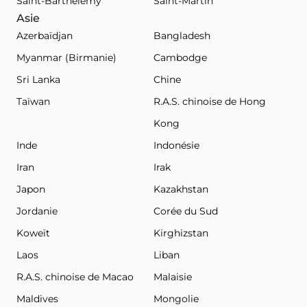
Saint-Barthélemy
Saint-Martin
Asie
Azerbaïdjan
Bangladesh
Myanmar (Birmanie)
Cambodge
Sri Lanka
Chine
Taïwan
R.A.S. chinoise de Hong
Kong
Inde
Indonésie
Iran
Irak
Japon
Kazakhstan
Jordanie
Corée du Sud
Koweït
Kirghizstan
Laos
Liban
R.A.S. chinoise de Macao
Malaisie
Maldives
Mongolie