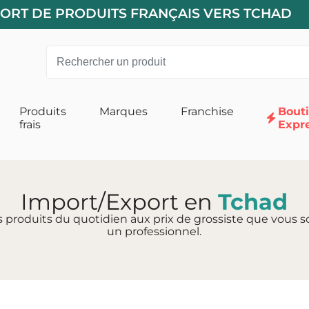
PORT DE PRODUITS FRANÇAIS VERS TCHAD
Produits
Marques
Franchise
Bout
frais
Expr
 pour Chats
Alimentation pour Chiens
 Chat
Accessoires
Import/Export en
Tchad
s produits du quotidien aux prix de grossiste que vous so
un professionnel.