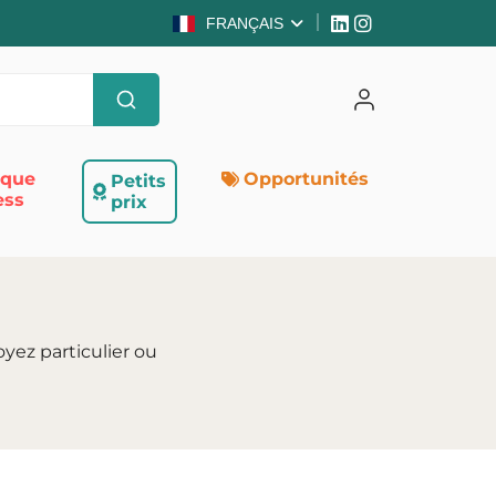
FRANÇAIS
ique
Opportunités
Petits
ess
prix
yez particulier ou