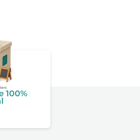
liers
te 100%
l