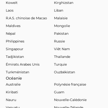
Koweït
Kirghizstan
Laos
Liban
R.A.S. chinoise de Macao
Malaisie
Maldives
Mongolie
Népal
Pakistan
Philippines
Russie
Singapour
Viêt Nam
Tadjikistan
Thaïlande
Émirats Arabes Unis
Turquie
Turkménistan
Ouzbékistan
Océanie
Australie
Polynésie française
Kiribati
Guam
Nauru
Nouvelle-Calédonie
Vanuatu
Nouvelle-Zélande