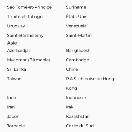
Sao Tomé-et-Principe
Suriname
Trinité-et-Tobago
États-Unis
Uruguay
Venezuela
Saint-Barthélemy
Saint-Martin
Asie
Azerbaïdjan
Bangladesh
Myanmar (Birmanie)
Cambodge
Sri Lanka
Chine
Taïwan
R.A.S. chinoise de Hong
Kong
Inde
Indonésie
Iran
Irak
Japon
Kazakhstan
Jordanie
Corée du Sud