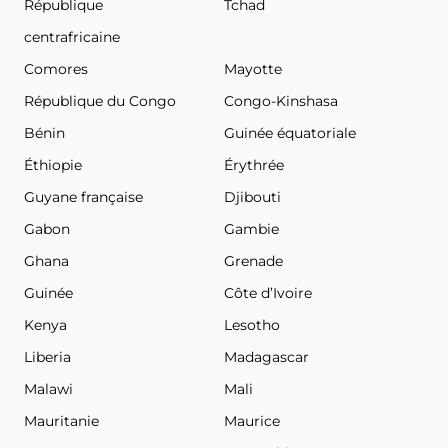
République
Tchad
centrafricaine
Comores
Mayotte
République du Congo
Congo-Kinshasa
Bénin
Guinée équatoriale
Éthiopie
Érythrée
Guyane française
Djibouti
Gabon
Gambie
Ghana
Grenade
Guinée
Côte d’Ivoire
Kenya
Lesotho
Liberia
Madagascar
Malawi
Mali
Mauritanie
Maurice