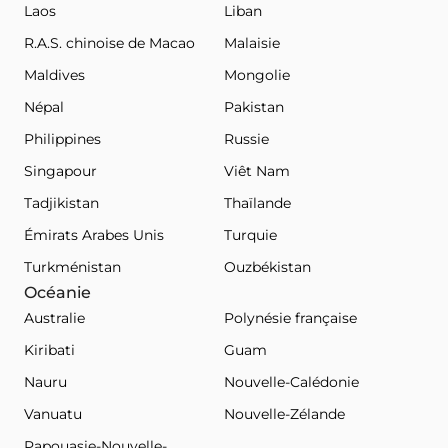
Laos
Liban
R.A.S. chinoise de Macao
Malaisie
Maldives
Mongolie
Népal
Pakistan
Philippines
Russie
Singapour
Viêt Nam
Tadjikistan
Thaïlande
Émirats Arabes Unis
Turquie
Turkménistan
Ouzbékistan
Océanie
Australie
Polynésie française
Kiribati
Guam
Nauru
Nouvelle-Calédonie
Vanuatu
Nouvelle-Zélande
Papouasie-Nouvelle-