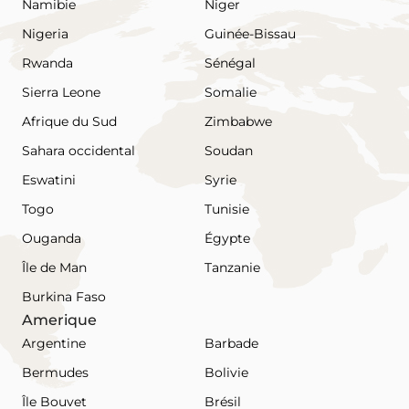
Namibie
Niger
Nigeria
Guinée-Bissau
Rwanda
Sénégal
Sierra Leone
Somalie
Afrique du Sud
Zimbabwe
Sahara occidental
Soudan
Eswatini
Syrie
Togo
Tunisie
Ouganda
Égypte
Île de Man
Tanzanie
Burkina Faso
Amerique
Argentine
Barbade
Bermudes
Bolivie
Île Bouvet
Brésil