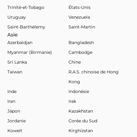
Trinité-et-Tobago
États-Unis
Uruguay
Venezuela
Saint-Barthélemy
Saint-Martin
Asie
Azerbaïdjan
Bangladesh
Myanmar (Birmanie)
Cambodge
Sri Lanka
Chine
Taïwan
R.A.S. chinoise de Hong
Kong
Inde
Indonésie
Iran
Irak
Japon
Kazakhstan
Jordanie
Corée du Sud
Koweït
Kirghizstan