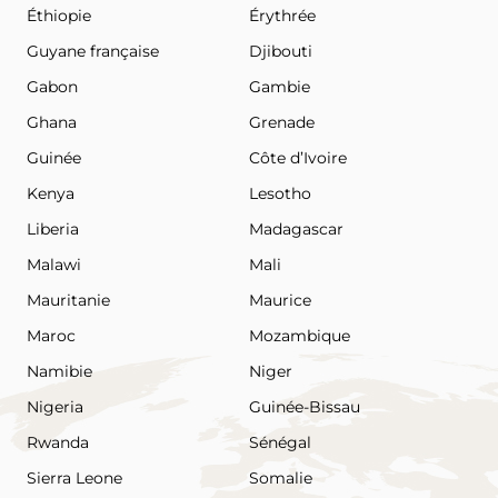
Éthiopie
Érythrée
Guyane française
Djibouti
Gabon
Gambie
Ghana
Grenade
Guinée
Côte d’Ivoire
Kenya
Lesotho
Liberia
Madagascar
Malawi
Mali
Mauritanie
Maurice
Maroc
Mozambique
Namibie
Niger
Nigeria
Guinée-Bissau
Rwanda
Sénégal
Sierra Leone
Somalie