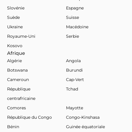
Slovénie
Espagne
Suède
Suisse
Ukraine
Macédoine
Royaume-Uni
Serbie
Kosovo
Afrique
Algérie
Angola
Botswana
Burundi
Cameroun
Cap-Vert
République
Tchad
centrafricaine
Comores
Mayotte
République du Congo
Congo-Kinshasa
Bénin
Guinée équatoriale