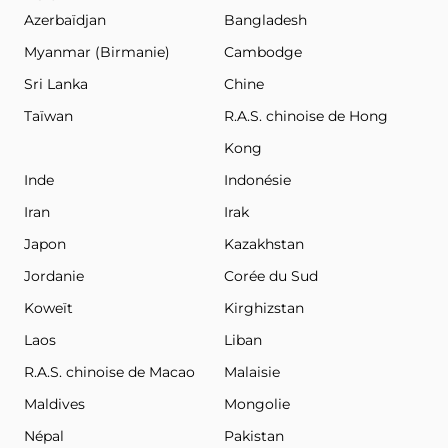
Azerbaïdjan
Bangladesh
Myanmar (Birmanie)
Cambodge
Sri Lanka
Chine
Taïwan
R.A.S. chinoise de Hong
Kong
Inde
Indonésie
Iran
Irak
Japon
Kazakhstan
Jordanie
Corée du Sud
Koweït
Kirghizstan
Laos
Liban
R.A.S. chinoise de Macao
Malaisie
Maldives
Mongolie
Népal
Pakistan