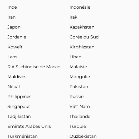
Inde
Indonésie
Iran
Irak
Japon
Kazakhstan
Jordanie
Corée du Sud
Koweït
Kirghizstan
Laos
Liban
R.A.S. chinoise de Macao
Malaisie
Maldives
Mongolie
Népal
Pakistan
Philippines
Russie
Singapour
Viêt Nam
Tadjikistan
Thaïlande
Émirats Arabes Unis
Turquie
Turkménistan
Ouzbékistan