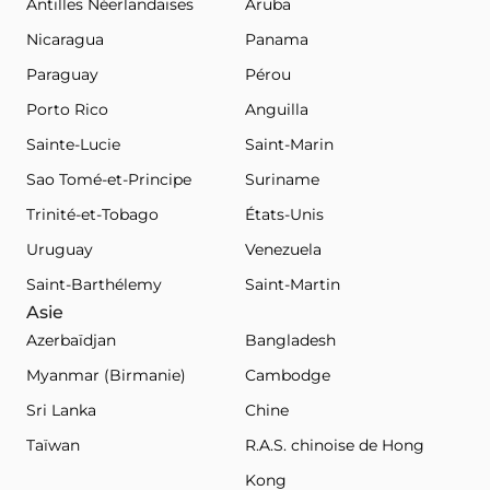
Antilles Néerlandaises
Aruba
Nicaragua
Panama
Paraguay
Pérou
Porto Rico
Anguilla
Sainte-Lucie
Saint-Marin
Sao Tomé-et-Principe
Suriname
Trinité-et-Tobago
États-Unis
Uruguay
Venezuela
Saint-Barthélemy
Saint-Martin
Asie
Azerbaïdjan
Bangladesh
Myanmar (Birmanie)
Cambodge
Sri Lanka
Chine
Taïwan
R.A.S. chinoise de Hong
Kong