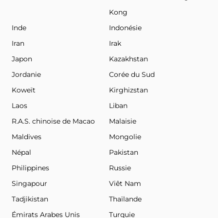
Kong
Inde
Indonésie
Iran
Irak
Japon
Kazakhstan
Jordanie
Corée du Sud
Koweït
Kirghizstan
Laos
Liban
R.A.S. chinoise de Macao
Malaisie
Maldives
Mongolie
Népal
Pakistan
Philippines
Russie
Singapour
Viêt Nam
Tadjikistan
Thaïlande
Émirats Arabes Unis
Turquie