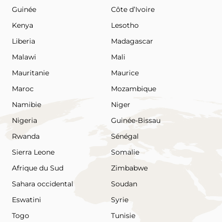
Guinée
Côte d’Ivoire
Kenya
Lesotho
Liberia
Madagascar
Malawi
Mali
Mauritanie
Maurice
Maroc
Mozambique
Namibie
Niger
Nigeria
Guinée-Bissau
Rwanda
Sénégal
Sierra Leone
Somalie
Afrique du Sud
Zimbabwe
Sahara occidental
Soudan
Eswatini
Syrie
Togo
Tunisie