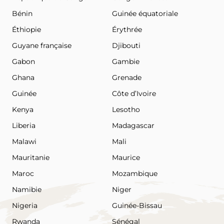
Bénin
Guinée équatoriale
Éthiopie
Érythrée
Guyane française
Djibouti
Gabon
Gambie
Ghana
Grenade
Guinée
Côte d’Ivoire
Kenya
Lesotho
Liberia
Madagascar
Malawi
Mali
Mauritanie
Maurice
Maroc
Mozambique
Namibie
Niger
Nigeria
Guinée-Bissau
Rwanda
Sénégal