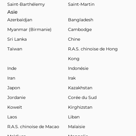
Saint-Barthélemy
Saint-Martin
Asie
Azerbaïdjan
Bangladesh
Myanmar (Birmanie)
Cambodge
Sri Lanka
Chine
Taïwan
R.A.S. chinoise de Hong
Kong
Inde
Indonésie
Iran
Irak
Japon
Kazakhstan
Jordanie
Corée du Sud
Koweït
Kirghizstan
Laos
Liban
R.A.S. chinoise de Macao
Malaisie