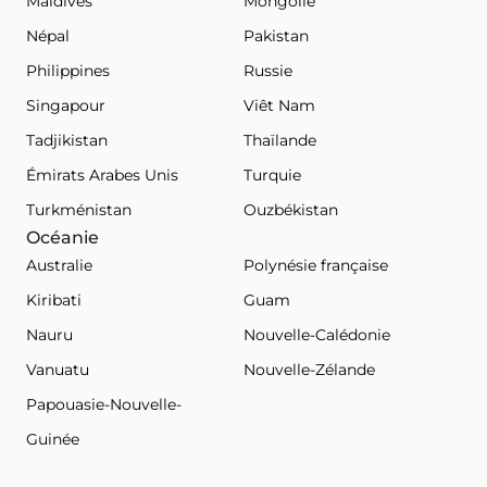
Maldives
Mongolie
Népal
Pakistan
Philippines
Russie
Singapour
Viêt Nam
Tadjikistan
Thaïlande
Émirats Arabes Unis
Turquie
Turkménistan
Ouzbékistan
Océanie
Australie
Polynésie française
Kiribati
Guam
Nauru
Nouvelle-Calédonie
Vanuatu
Nouvelle-Zélande
Papouasie-Nouvelle-
Guinée