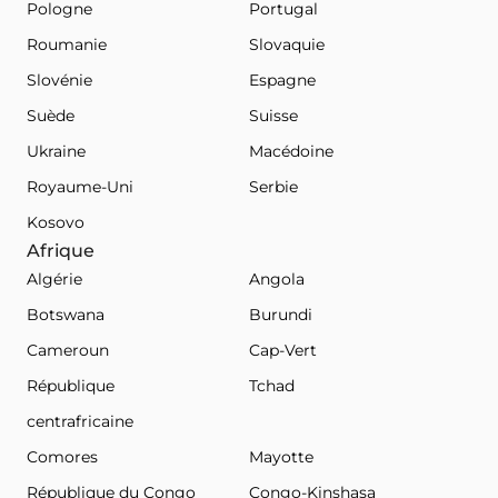
Pologne
Portugal
Roumanie
Slovaquie
Slovénie
Espagne
Suède
Suisse
Ukraine
Macédoine
Royaume-Uni
Serbie
Kosovo
Afrique
Algérie
Angola
Botswana
Burundi
Cameroun
Cap-Vert
République
Tchad
centrafricaine
Comores
Mayotte
République du Congo
Congo-Kinshasa