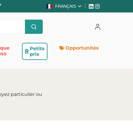
Y
FRANÇAIS
ique
Opportunités
Petits
ess
prix
yez particulier ou