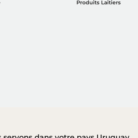
e
Produits Laitiers
s servons dans votre pays Uruguay