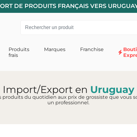
XPORT DE PRODUITS FRANÇAIS VERS URUGUA
Produits
Marques
Franchise
Bout
frais
Expr
 pour Chats
Alimentation pour Chiens
 Chat
Accessoires
Import/Export en
Uruguay
s produits du quotidien aux prix de grossiste que vous so
un professionnel.