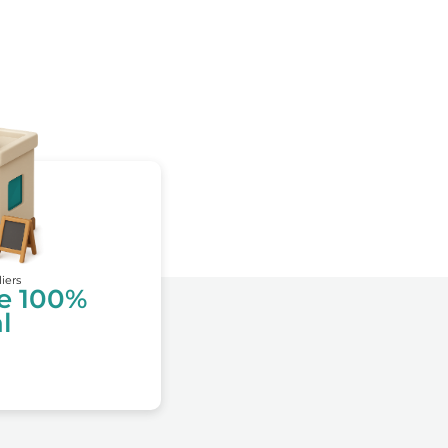
liers
te 100%
l