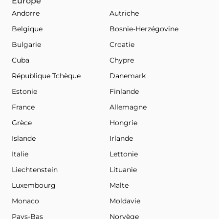
Europe
Andorre
Autriche
Belgique
Bosnie-Herzégovine
Bulgarie
Croatie
Cuba
Chypre
République Tchèque
Danemark
Estonie
Finlande
France
Allemagne
Grèce
Hongrie
Islande
Irlande
Italie
Lettonie
Liechtenstein
Lituanie
Luxembourg
Malte
Monaco
Moldavie
Pays-Bas
Norvège