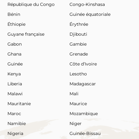
République du Congo
Congo-Kinshasa
Bénin
Guinée équatoriale
Éthiopie
Érythrée
Guyane française
Djibouti
Gabon
Gambie
Ghana
Grenade
Guinée
Côte d’Ivoire
Kenya
Lesotho
Liberia
Madagascar
Malawi
Mali
Mauritanie
Maurice
Maroc
Mozambique
Namibie
Niger
Nigeria
Guinée-Bissau