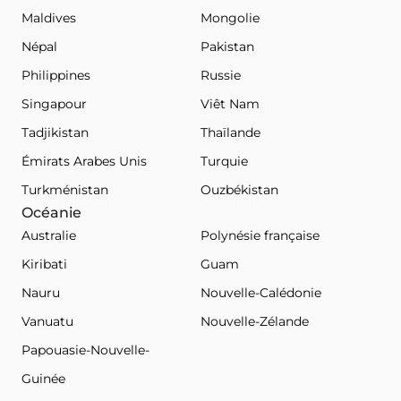
Maldives
Mongolie
Népal
Pakistan
Philippines
Russie
Singapour
Viêt Nam
Tadjikistan
Thaïlande
Émirats Arabes Unis
Turquie
Turkménistan
Ouzbékistan
Océanie
Australie
Polynésie française
Kiribati
Guam
Nauru
Nouvelle-Calédonie
Vanuatu
Nouvelle-Zélande
Papouasie-Nouvelle-
Guinée