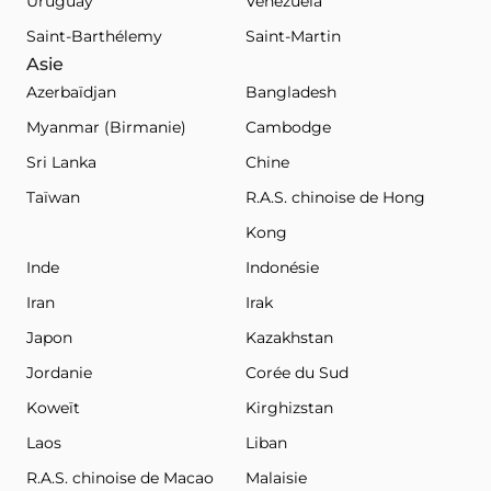
Uruguay
Venezuela
Saint-Barthélemy
Saint-Martin
Asie
Azerbaïdjan
Bangladesh
Myanmar (Birmanie)
Cambodge
Sri Lanka
Chine
Taïwan
R.A.S. chinoise de Hong
Kong
Inde
Indonésie
Iran
Irak
Japon
Kazakhstan
Jordanie
Corée du Sud
Koweït
Kirghizstan
Laos
Liban
R.A.S. chinoise de Macao
Malaisie