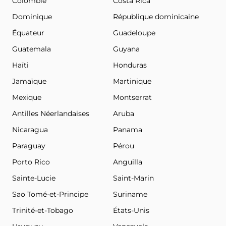
Colombie
Costa Rica
Dominique
République dominicaine
Équateur
Guadeloupe
Guatemala
Guyana
Haïti
Honduras
Jamaïque
Martinique
Mexique
Montserrat
Antilles Néerlandaises
Aruba
Nicaragua
Panama
Paraguay
Pérou
Porto Rico
Anguilla
Sainte-Lucie
Saint-Marin
Sao Tomé-et-Principe
Suriname
Trinité-et-Tobago
États-Unis