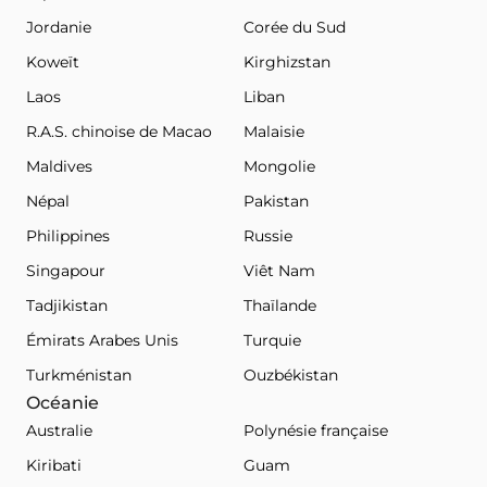
Jordanie
Corée du Sud
Koweït
Kirghizstan
Laos
Liban
R.A.S. chinoise de Macao
Malaisie
Maldives
Mongolie
Népal
Pakistan
Philippines
Russie
Singapour
Viêt Nam
Tadjikistan
Thaïlande
Émirats Arabes Unis
Turquie
Turkménistan
Ouzbékistan
Océanie
Australie
Polynésie française
Kiribati
Guam