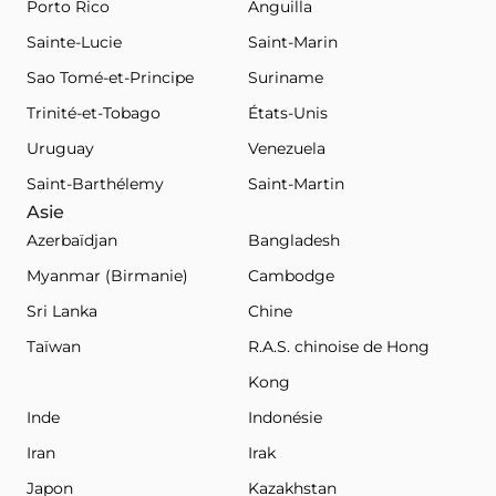
Porto Rico
Anguilla
Sainte-Lucie
Saint-Marin
Sao Tomé-et-Principe
Suriname
Trinité-et-Tobago
États-Unis
Uruguay
Venezuela
Saint-Barthélemy
Saint-Martin
Asie
Azerbaïdjan
Bangladesh
Myanmar (Birmanie)
Cambodge
Sri Lanka
Chine
Taïwan
R.A.S. chinoise de Hong
Kong
Inde
Indonésie
Iran
Irak
Japon
Kazakhstan