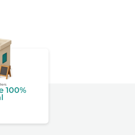
liers
te 100%
l