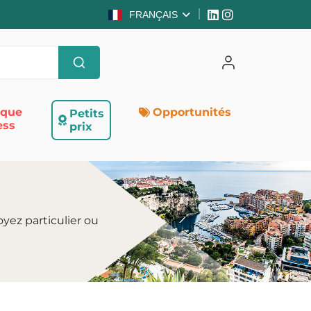
FRANÇAIS
ique
Opportunités
Petits
ess
prix
yez particulier ou