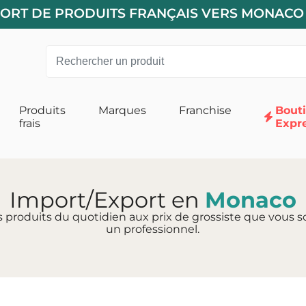
XPORT DE PRODUITS FRANÇAIS VERS MONACO
Produits
Marques
Franchise
Bout
frais
Expr
 pour Chats
Alimentation pour Chiens
 Chat
Accessoires
Import/Export en
Monaco
s produits du quotidien aux prix de grossiste que vous so
un professionnel.