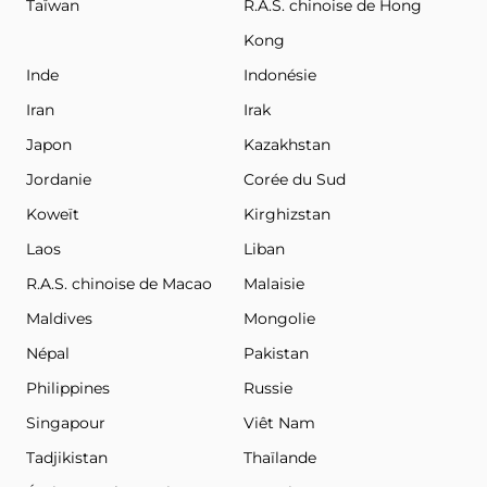
Taïwan
R.A.S. chinoise de Hong
Kong
Inde
Indonésie
Iran
Irak
Japon
Kazakhstan
Jordanie
Corée du Sud
Koweït
Kirghizstan
Laos
Liban
R.A.S. chinoise de Macao
Malaisie
Maldives
Mongolie
Népal
Pakistan
Philippines
Russie
Singapour
Viêt Nam
Tadjikistan
Thaïlande