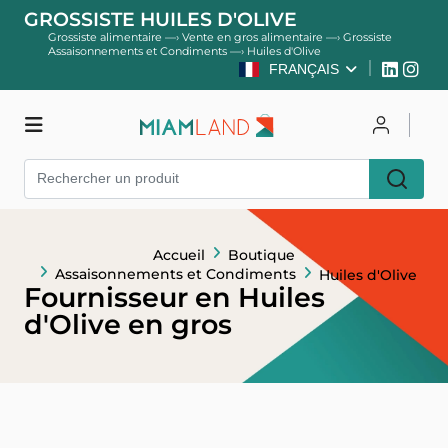
GROSSISTE HUILES D'OLIVE
Grossiste alimentaire
—›
Vente en gros alimentaire
—›
Grossiste
Assaisonnements et Condiments
—›
Huiles d'Olive
FRANÇAIS
Boutique
Se connecter
Accueil
Boutique
S'inscrire
Assaisonnements et Condiments
Huiles d'Olive
Fournisseur en Huiles
d'Olive en gros