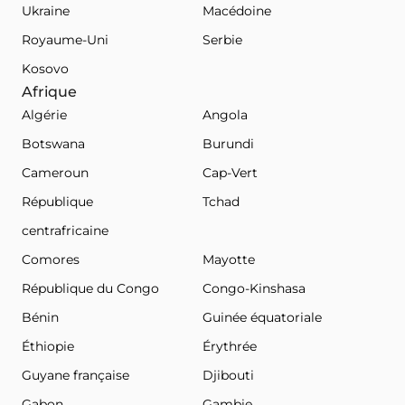
Ukraine
Macédoine
Royaume-Uni
Serbie
Kosovo
Afrique
Algérie
Angola
Botswana
Burundi
Cameroun
Cap-Vert
République
Tchad
centrafricaine
Comores
Mayotte
République du Congo
Congo-Kinshasa
Bénin
Guinée équatoriale
Éthiopie
Érythrée
Guyane française
Djibouti
Gabon
Gambie